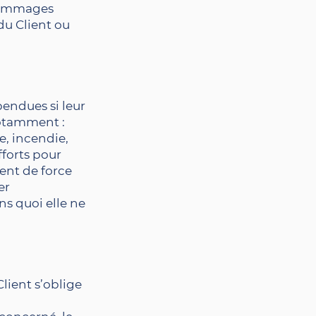
 dommages
 du Client ou
endues si leur
notamment :
e, incendie,
fforts pour
ent de force
er
s quoi elle ne
lient s’oblige