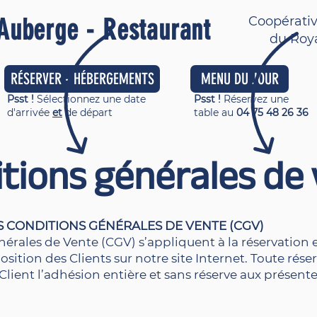
Auberge - Restaurant
Coopérativ
du Roy
RÉSERVER - HÉBERGEMENTS
MENU DU JOUR
Psst !
Sélectionnez une date
Psst !
Réservez une
d'arrivée
et
de départ
table au
04 75 48 26 36
tions générales de
DES CONDITIONS GÉNÉRALES DE VENTE (CGV)
érales de Vente (CGV) s’appliquent à la réservation e
osition des Clients sur notre site Internet. Toute rése
Client l’adhésion entière et sans réserve aux présent