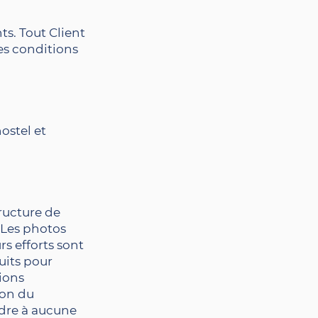
s. Tout Client
les conditions
hostel et
tructure de
…Les photos
rs efforts sont
uits pour
tions
son du
ndre à aucune