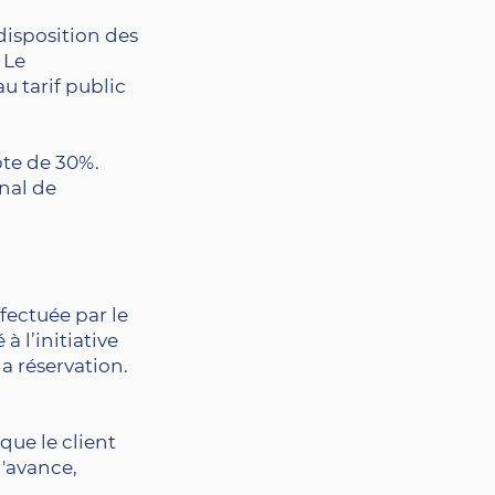
disposition des
 Le
u tarif public
pte de 30%.
nal de
fectuée par le
 l’initiative
la réservation.
que le client
l'avance,