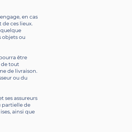
’engage, en cas
 de ces lieux.
 quelque
s objets ou
pourra être
 de tout
me de livraison.
sseur ou du
et ses assureurs
 partielle de
ses, ainsi que