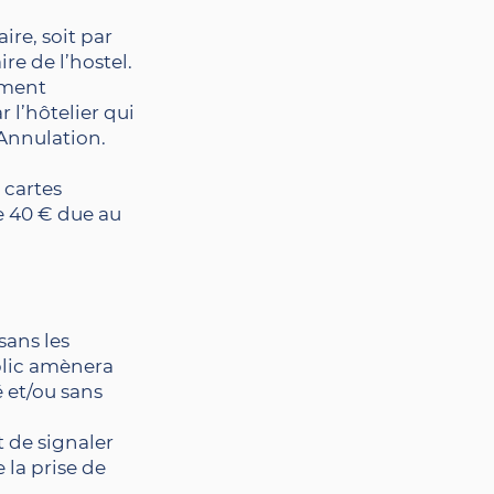
ire, soit par
re de l’hostel.
iement
 l’hôtelier qui
 Annulation.
 cartes
e 40 € due au
sans les
blic amènera
 et/ou sans
t de signaler
 la
prise de