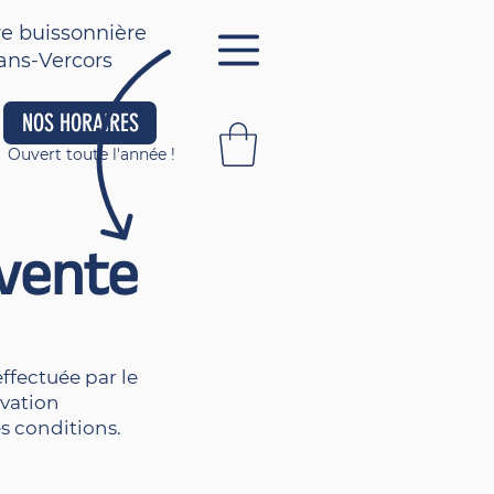
e buissonnière
ans-Vercors
NOS HORAIRES
Ouvert toute l'année
!
 vente
ffectuée par le
rvation
es conditions.