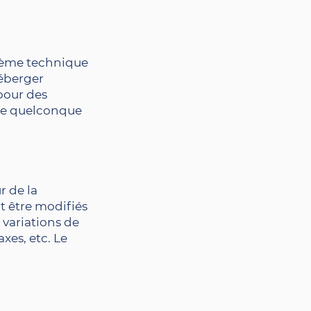
blème technique
héberger
pour des
une quelconque
r de la
nt être modifiés
 variations de
xes, etc. Le